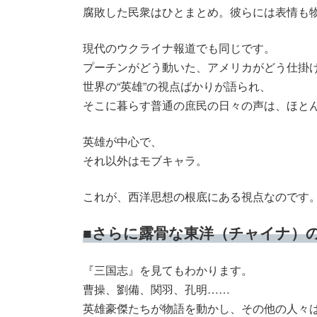
腐敗した民衆はひとまとめ。彼らには表情も
現代のウクライナ報道でも同じです。
プーチンがどう動いた、アメリカがどう仕掛
世界の“英雄”の視点ばかりが語られ、
そこに暮らす普通の庶民の日々の声は、ほと
英雄が中心で、
それ以外はモブキャラ。
これが、西洋思想の根底にある視点なのです
■さらに露骨な東洋（チャイナ）
『三国志』を見てもわかります。
曹操、劉備、関羽、孔明……
英雄豪傑たちが物語を動かし、その他の人々は