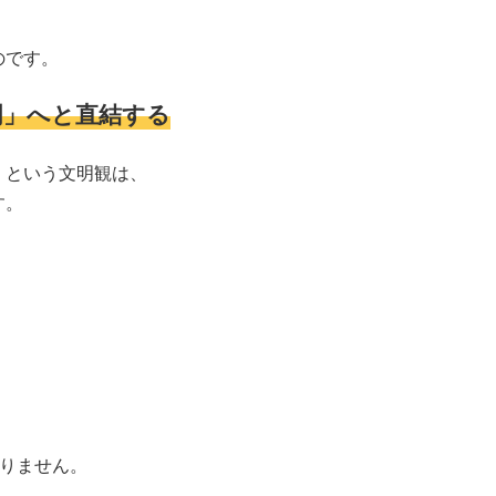
のです。
明」へと直結
する
」という文明観は、
す。
ありません。