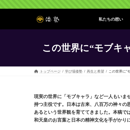
コ
ナ
ン
ビ
テ
ゲ
私たちの想い
ン
ー
ツ
シ
へ
ョ
ス
ン
この世界に“モブキ
キ
に
ッ
移
プ
動
トップページ
学び場倭塾
再生と希望
この世界に“
現実の世界に「モブキャラ」など一人もいま
持つ主役です。日本は古来、八百万の神々の
あるという世界観を育ててきました。本稿で
和天皇のお言葉と日本の精神文化を手がかり