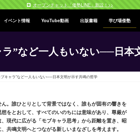
オープンチャット「倭塾LINE」新設！>>
イベント情報
YouTube動画
出版書籍
学び場倭塾
ャラ”など一人もいない──日本
モブキャラ”など一人もいない──日本文明が示す共鳴の哲学
せん。誰ひとりとして背景ではなく、誰もが固有の響きを
思想をとおして、すべてのいのちには意味があり、尊厳が
は、現代に広がる「モブキャラ思考」から距離を置き、昭
に、共鳴文明へとつながる新しいまなざしを考えます。