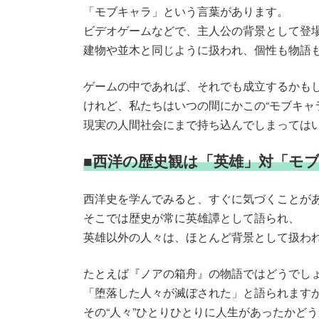
「モブキャラ」という言葉があります。
ビデオゲームなどで、主人公の背景として登場
建物や並木と同じように扱われ、個性も物語
ゲームの中であれば、それでも成立するかも
けれど、私たちはいつの間にかこの“モブキャ
現実の人間社会にまで持ち込んでしまっては
■西洋の歴史観は「英雄」対「モ
西洋史を学んでみると、すぐに気づくことが
そこでは歴史が常に英雄譚として語られ、
英雄以外の人々は、ほとんど背景として扱わ
たとえば『ノアの箱舟』の物語ではどうでし
「堕落した人々が滅ぼされた」と語られます
その“人々”ひとりひとりに人生があったかど