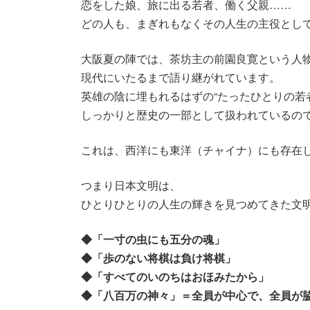
恋をした娘、旅に出る若者、働く父親……
どの人も、まぎれもなくその人生の主役とし
大阪夏の陣では、茶坊主の前園良寛という人
現代にいたるまで語り継がれています。
英雄の陰に埋もれるはずの“たったひとりの若
しっかりと歴史の一部として扱われているの
これは、西洋にも東洋（チャイナ）にも存在
つまり日本文明は、
ひとりひとりの人生の輝きを見つめてきた文
◆「一寸の虫にも五分の魂」
◆「歩のない将棋は負け将棋」
◆「すべてのいのちはおほみたから」
◆「八百万の神々」＝全員が中心で、全員が脇